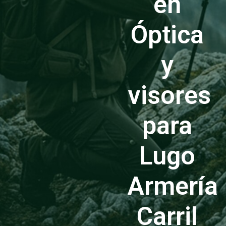
en
Óptica
y
visores
para
Lugo
Armería
Carril