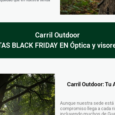
Carril Outdoor
AS BLACK FRIDAY EN Óptica y visore
Carril Outdoor: Tu
Aunque nuestra sede está 
compromiso llega a cada rin
incluyendo muchos de Guada