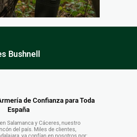
s Bushnell
 Armería de Confianza para Toda
España
en Salamanca y Cáceres, nuestro
cón del país. Miles de clientes,
lajara, ya confían en nosotros por: