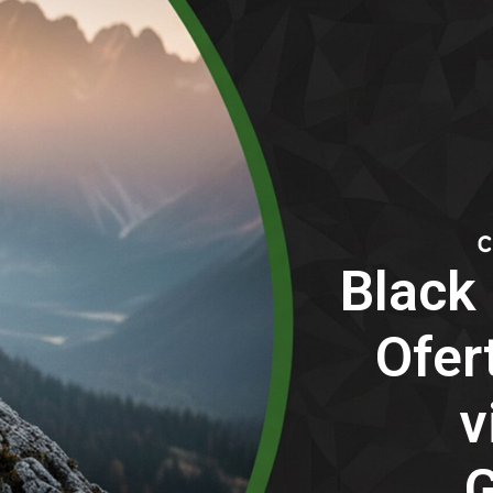
Black 
Ofer
v
G