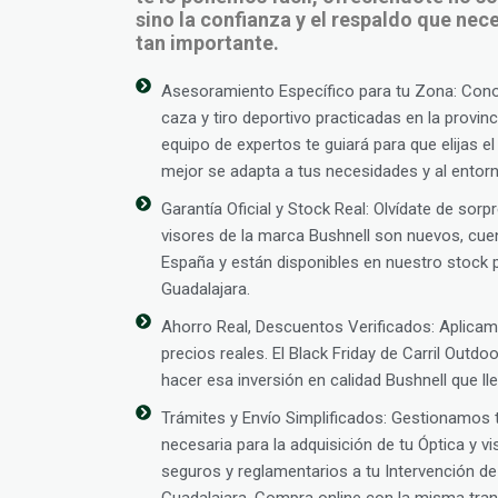
sino la confianza y el respaldo que ne
tan importante.
Asesoramiento Específico para tu Zona: Con
caza y tiro deportivo practicadas en la provin
equipo de expertos te guiará para que elijas el
mejor se adapta a tus necesidades y al entorno
Garantía Oficial y Stock Real: Olvídate de sor
visores de la marca Bushnell son nuevos, cuen
España y están disponibles en nuestro stock p
Guadalajara.
Ahorro Real, Descuentos Verificados: Aplic
precios reales. El Black Friday de Carril Outd
hacer esa inversión en calidad Bushnell que l
Trámites y Envío Simplificados: Gestionamos
necesaria para la adquisición de tu Óptica y v
seguros y reglamentarios a tu Intervención 
Guadalajara. Compra online con la misma tranq