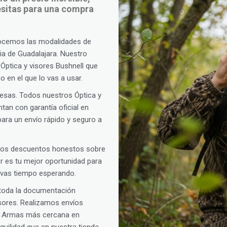
cesitas para una compra
ocemos las modalidades de
cia de Guadalajara. Nuestro
 Óptica y visores Bushnell que
 en el que lo vas a usar.
presas. Todos nuestros Óptica y
tan con garantía oficial en
ara un envío rápido y seguro a
amos descuentos honestos sobre
oor es tu mejor oportunidad para
levas tiempo esperando.
 toda la documentación
isores. Realizamos envíos
de Armas más cercana en
uilidad que en nuestra tienda