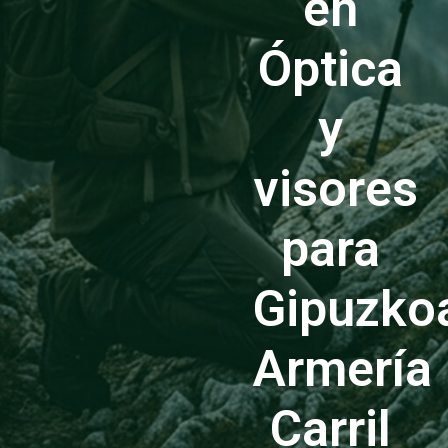
en
Óptica
y
visores
para
Gipuzko
Armería
Carril