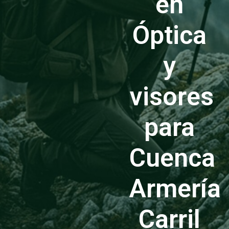
en
Óptica
y
visores
para
Cuenca
Armería
Carril