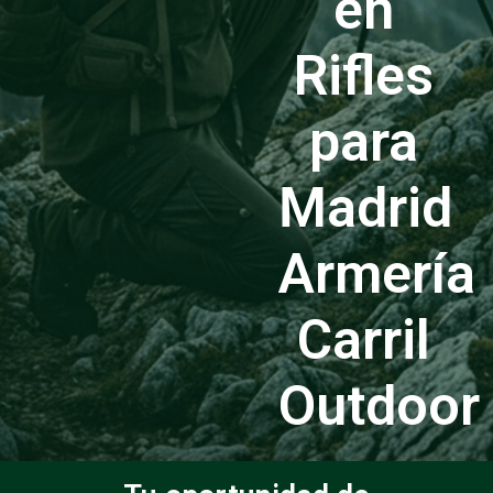
en
Rifles
para
Madrid
Armería
Carril
Outdoor