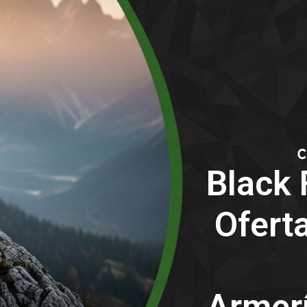
Black 
Oferta
Armerí