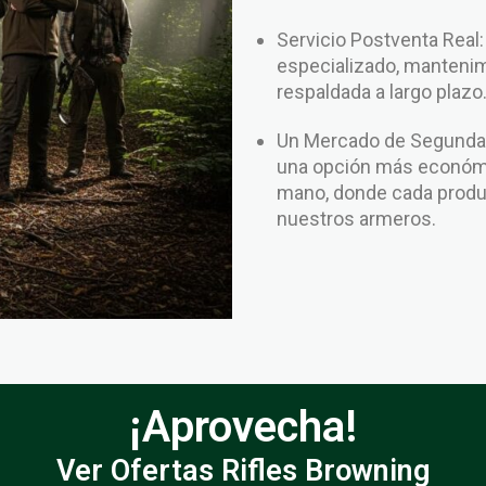
Servicio Postventa Real
especializado, mantenim
respaldada a largo plazo
Un Mercado de Segunda 
una opción más económi
mano, donde cada produc
nuestros armeros.
¡Aprovecha!
Ver Ofertas Rifles Browning