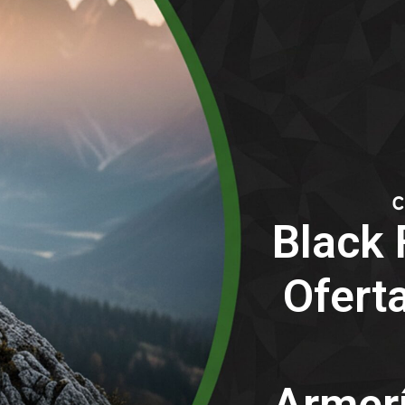
Black 
Oferta
Armerí