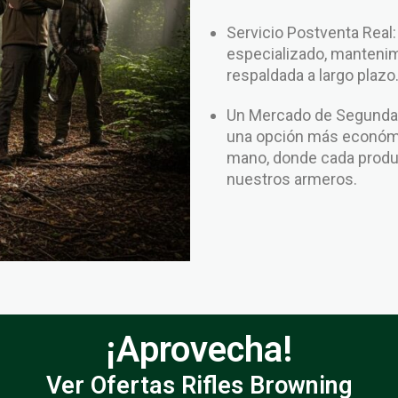
Servicio Postventa Real
especializado, mantenim
respaldada a largo plazo
Un Mercado de Segunda 
una opción más económi
mano, donde cada produc
nuestros armeros.
¡Aprovecha!
Ver Ofertas Rifles Browning