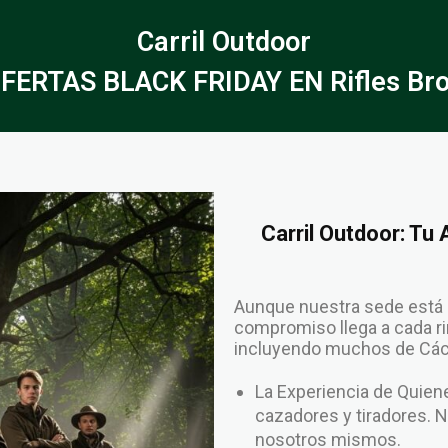
Carril Outdoor
FERTAS BLACK FRIDAY EN Rifles Br
Carril Outdoor: Tu
Aunque nuestra sede está 
compromiso llega a cada rin
incluyendo muchos de Cáce
La Experiencia de Qui
cazadores y tiradores. 
nosotros mismos.