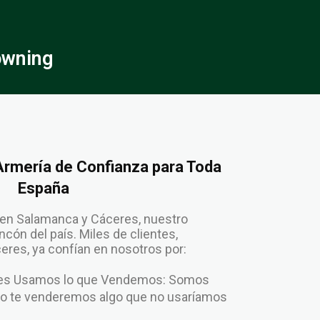
owning
 Armería de Confianza para Toda
España
en Salamanca y Cáceres, nuestro
cón del país. Miles de clientes,
res, ya confían en nosotros por:
enes Usamos lo que Vendemos: Somos
No te venderemos algo que no usaríamos