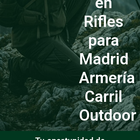
en
Rifles
para
Madrid
Armería
Carril
Outdoor