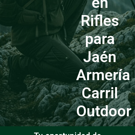
en
Rifles
para
Jaén
Armería
Carril
Outdoor