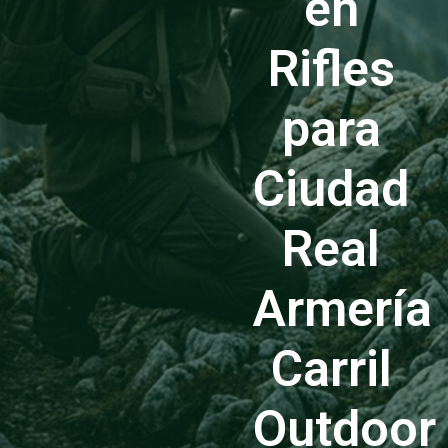
en
Rifles
para
Ciudad
Real
Armería
Carril
Outdoor