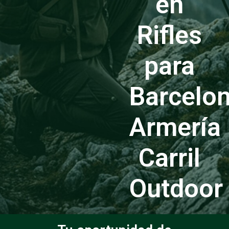
en
Rifles
para
Barcelo
Armería
Carril
Outdoor